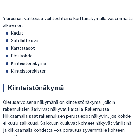
Yläreunan valikossa vaihtoehtoina karttanäkymälle vasemmalta
alkaen on:
Kadut
Satelliittikuva
Karttatasot
Etsi kohde
Kiinteistönäkymä
Kiinteistörekisteri
Kiinteistönäkymä
Oletusarvoisena näkymänä on kiinteistönäkymä, jolloin
rakennuksien ääriviivat näkyvät kartalla. Rakennusta
klikkaamalla saat rakennuksen perustiedot näkyviin, jos kohde
ei kuulu salkkuusi. Salkkuun kuuluvat kohteet näkyvät värillisinä
ja klikkaamalla kohdetta voit porautua syvemmälle kohteen