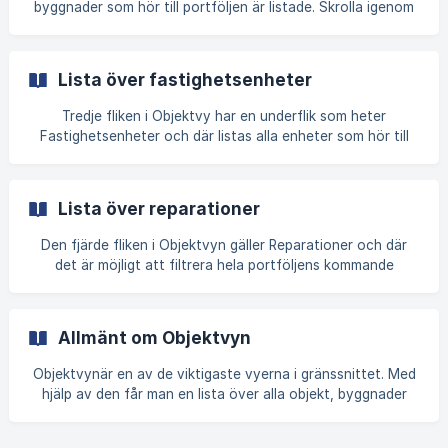
byggnader som hör till portföljen är listade. Skrolla igenom
listan
listan vågrätt och lodrätt för att se alla objekt och fält.
Genom att klicka på byggnadens ID eller namn får du
närmare information om byggnaden. Hämta byggnad från
Lista över fastighetsenheter
listan Uppe på sidan finns sökalternativ med vilka du kan
hämta objektet. Detta är praktiskt om portföljen är stor.
Tredje fliken i Objektvy har en underflik som heter
Genom att klicka på Lägg till sökvillkor ser du fler villkor. Fyll
Fastighetsenheter och där listas alla enheter som hör till
i önskade sökparametrar
portföljen. Skrolla igenom listan vågrätt och lodrätt för att
se alla objekt och fält. Genom att klicka på enhetens ID kan
du närmare bekanta dig med uppgifterna om enheten.
Lista över reparationer
Hämtning av enheter från listan Uppe på sidan finns
sökalternativ med vilka du kan hämta objektet. Detta är
Den fjärde fliken i Objektvyn gäller Reparationer och där
praktiskt om portföljen är stor. Fyll i önskade
det är möjligt att filtrera hela portföljens kommande
sökparametrar Tryck Filtrera Enheterna s
reparationer under följande tio år samt att söka en viss typ
av reparationer. Detta är praktiskt om du i portföljen vill se
alla planerade fönsterrenoveringar år 2024. Reparationer I
Allmänt om Objektvyn
menyn upptill kan du välja önskat år och gruppering.
Alternativ till gruppering: Objekt: Alla listade objekt i
Objektvynär en av de viktigaste vyerna i gränssnittet. Med
portföljen. Genom att klicka på raden eller pilen till vänster
hjälp av den får man en lista över alla objekt, byggnader
ser du alla reparat
och enheter som hör till portföljen (begreppsmodell). Vyn
består av fyra underflikar: Objekt (Lista över objekt)