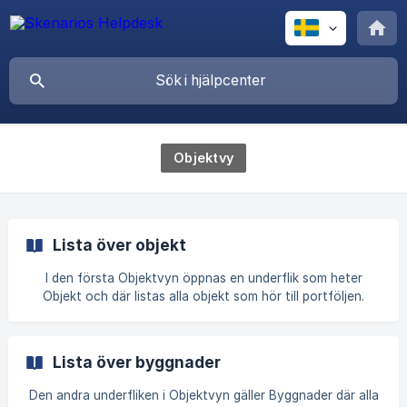
Objektvy
Lista över objekt
I den första Objektvyn öppnas en underflik som heter
Objekt och där listas alla objekt som hör till portföljen.
Skrolla igenom listan vågrätt och lodrätt för att se alla
objekt och fält. Sök objekt på listan Uppe på sidan finns
sökvillkor med vars hjälp du kan söka objekt. Detta är
Lista över byggnader
praktiskt om portföljen är stor. Genom att klicka på Lägg till
sökvillkor ser du fler villkor. Fyll i önskade sökparametrar
Den andra underfliken i Objektvyn gäller Byggnader där alla
Klicka påFiltrera Objekten som uppfyller kriterierna syns på